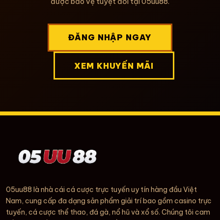
được bảo vệ tuyệt đối tại 05uu88.
ĐĂNG NHẬP NGAY
XEM KHUYẾN MÃI
05uu88 là nhà cái cá cược trực tuyến uy tín hàng đầu Việt
Nam, cung cấp đa dạng sản phẩm giải trí bao gồm casino trực
tuyến, cá cược thể thao, đá gà, nổ hũ và xổ số. Chúng tôi cam