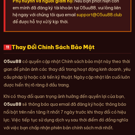
Phụ huynh và người giám hộ:
Nếu bạn phát hiện con
em mình đã đăng ký tài khoản tại 05uu88, vui lòng liên
hệ ngay với chúng tôi qua email
support@05uu88.club
để được hỗ trợ xử lý kịp thời.
Thay Đổi Chính Sách Bảo Mật
11
05uu88
có quyền cập nhật Chính sách bảo mật này theo thời
gian để phản ánh các thay đổi trong hoạt động kinh doanh, yêu
cầu pháp lý hoặc cải tiến kỹ thuật. Ngày cập nhật lần cuối luôn
được hiển thị rõ ràng ở đầu trang.
Khi có thay đổi quan trọng ảnh hưởng đến quyền lợi của bạn,
05uu88
sẽ thông báo qua email đã đăng ký hoặc thông báo
nổi bật trên nền tảng ít nhất 7 ngày trước khi thay đổi có hiệu
lực. Việc tiếp tục sử dụng dịch vụ sau thời điểm đó đồng nghĩa
với việc bạn chấp nhận phiên bản chính sách mới nhất.