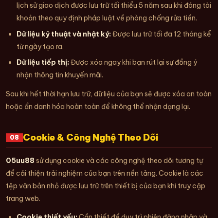
lịch sử giao dịch được lưu trữ tối thiểu 5 năm sau khi đóng tài
khoản theo quy định pháp luật về phòng chống rửa tiền.
Dữ liệu kỹ thuật và nhật ký:
Được lưu trữ tối đa 12 tháng kể
từ ngày tạo ra.
Dữ liệu tiếp thị:
Được xóa ngay khi bạn rút lại sự đồng ý
nhận thông tin khuyến mãi.
Sau khi hết thời hạn lưu trữ, dữ liệu của bạn sẽ được xóa an toàn
hoặc ẩn danh hóa hoàn toàn để không thể nhận dạng lại.
Cookie & Công Nghệ Theo Dõi
08
05uu88
sử dụng cookie và các công nghệ theo dõi tương tự
để cải thiện trải nghiệm của bạn trên nền tảng. Cookie là các
tệp văn bản nhỏ được lưu trữ trên thiết bị của bạn khi truy cập
trang web.
Cookie thiết yếu:
Cần thiết để duy trì phiên đăng nhập và