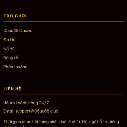
TRÒ CHƠI
05uu88 Casino
Đá Gà
Nổ Hũ
Bóng rổ
Phần thưởng
LIÊN HỆ
Hỗ trợ khách hàng 24/7
Email:
support@05uu88.club
Thời gian phản hồi trung bình: dưới 5 phút. Đội ngũ hỗ trợ tiếng