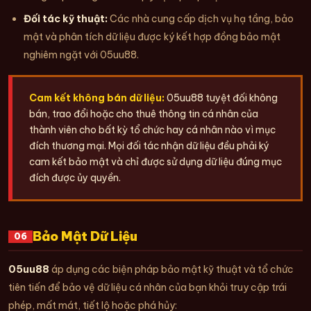
Đối tác kỹ thuật:
Các nhà cung cấp dịch vụ hạ tầng, bảo
mật và phân tích dữ liệu được ký kết hợp đồng bảo mật
nghiêm ngặt với 05uu88.
Cam kết không bán dữ liệu:
05uu88 tuyệt đối không
bán, trao đổi hoặc cho thuê thông tin cá nhân của
thành viên cho bất kỳ tổ chức hay cá nhân nào vì mục
đích thương mại. Mọi đối tác nhận dữ liệu đều phải ký
cam kết bảo mật và chỉ được sử dụng dữ liệu đúng mục
đích được ủy quyền.
Bảo Mật Dữ Liệu
06
05uu88
áp dụng các biện pháp bảo mật kỹ thuật và tổ chức
tiên tiến để bảo vệ dữ liệu cá nhân của bạn khỏi truy cập trái
phép, mất mát, tiết lộ hoặc phá hủy: