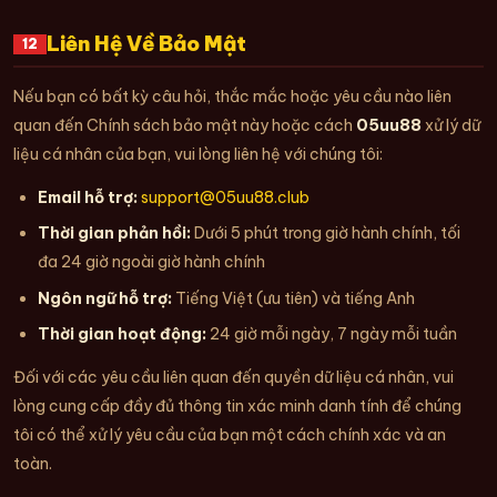
Liên Hệ Về Bảo Mật
12
Nếu bạn có bất kỳ câu hỏi, thắc mắc hoặc yêu cầu nào liên
quan đến Chính sách bảo mật này hoặc cách
05uu88
xử lý dữ
liệu cá nhân của bạn, vui lòng liên hệ với chúng tôi:
Email hỗ trợ:
support@05uu88.club
Thời gian phản hồi:
Dưới 5 phút trong giờ hành chính, tối
đa 24 giờ ngoài giờ hành chính
Ngôn ngữ hỗ trợ:
Tiếng Việt (ưu tiên) và tiếng Anh
Thời gian hoạt động:
24 giờ mỗi ngày, 7 ngày mỗi tuần
Đối với các yêu cầu liên quan đến quyền dữ liệu cá nhân, vui
lòng cung cấp đầy đủ thông tin xác minh danh tính để chúng
tôi có thể xử lý yêu cầu của bạn một cách chính xác và an
toàn.