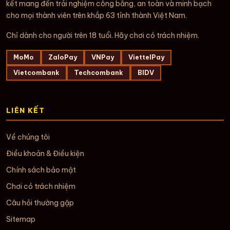
kết mang đến trải nghiệm công bằng, an toàn và minh bạch
cho mọi thành viên trên khắp 63 tỉnh thành Việt Nam.
Chỉ dành cho người trên 18 tuổi. Hãy chơi có trách nhiệm.
MoMo
ZaloPay
VNPay
ViettelPay
Vietcombank
Techcombank
BIDV
LIÊN KẾT
Về chúng tôi
Điều khoản & Điều kiện
Chính sách bảo mật
Chơi có trách nhiệm
Câu hỏi thường gặp
Sitemap